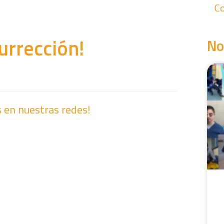
Co
urrección!
No
 en nuestras redes!