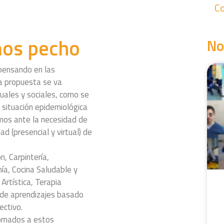
Co
mos pecho
No
 pensando en las
da propuesta se va
uales y sociales, como se
 situación epidemiológica
amos ante la necesidad de
d (presencial y virtual) de
n, Carpintería,
ía, Cocina Saludable y
 Artística, Terapia
e de aprendizajes basado
ectivo.
ornados a estos